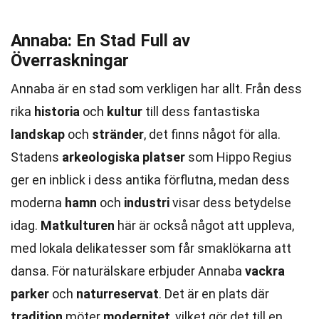
Annaba: En Stad Full av
Överraskningar
Annaba är en stad som verkligen har allt. Från dess
rika
historia
och
kultur
till dess fantastiska
landskap
och
stränder
, det finns något för alla.
Stadens
arkeologiska platser
som Hippo Regius
ger en inblick i dess antika förflutna, medan dess
moderna
hamn
och
industri
visar dess betydelse
idag.
Matkulturen
här är också något att uppleva,
med lokala delikatesser som får smaklökarna att
dansa. För naturälskare erbjuder Annaba
vackra
parker
och
naturreservat
. Det är en plats där
tradition
möter
modernitet
, vilket gör det till en