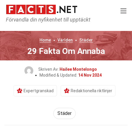
Förvandla din nyfikenhet till upptäckt
Home
Världen
Städer
29 Fakta Om Annaba
Skriven Av:
Hailee Montelongo
Modified & Updated:
14 Nov 2024
Expertgranskad
Redaktionella riktlinjer
Städer