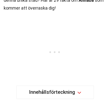
denna unika stad? Här är 29 fakta om
Annaba
som
kommer att överraska dig!
Innehållsförteckning