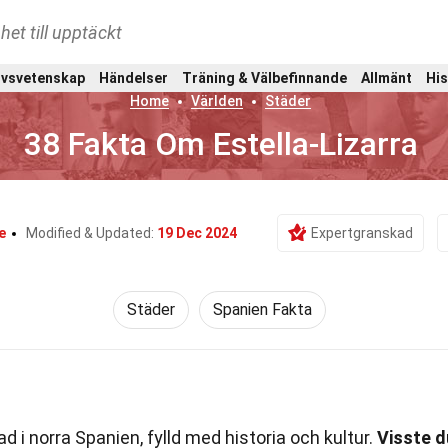
het till upptäckt
ivsvetenskap
Händelser
Träning & Välbefinnande
Allmänt
His
Home
Världen
Städer
38 Fakta Om Estella-Lizarra
e
Modified & Updated:
19 Dec 2024
Expertgranskad
Städer
Spanien Fakta
d i norra Spanien, fylld med historia och kultur.
Visste d