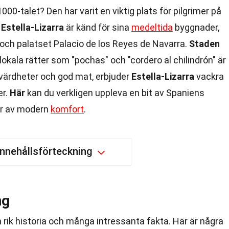
0-talet? Den har varit en viktig plats för pilgrimer på
.
Estella-Lizarra
är känd för sina
medeltida
byggnader,
och palatset Palacio de los Reyes de Navarra.
Staden
lokala rätter som "pochas" och "cordero al chilindrón" är
värdheter och god mat, erbjuder
Estella-Lizarra
vackra
er.
Här
kan du verkligen uppleva en bit av Spaniens
er av modern
komfort
.
Innehållsförteckning
ng
n rik historia och många intressanta fakta. Här är några