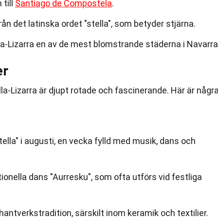
 till
Santiago de Compostela
.
n det latinska ordet "stella", som betyder stjärna.
la-Lizarra en av de mest blomstrande städerna i Navarra
er
lla-Lizarra är djupt rotade och fascinerande. Här är någr
stella" i augusti, en vecka fylld med musik, dans och
tionella dans "Aurresku", som ofta utförs vid festliga
 hantverkstradition, särskilt inom keramik och textilier.