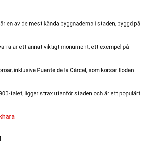
 är en av de mest kända byggnaderna i staden, byggd på
varra är ett annat viktigt monument, ett exempel på
roar, inklusive Puente de la Cárcel, som korsar floden
900-talet, ligger strax utanför staden och är ett populärt
khara
g