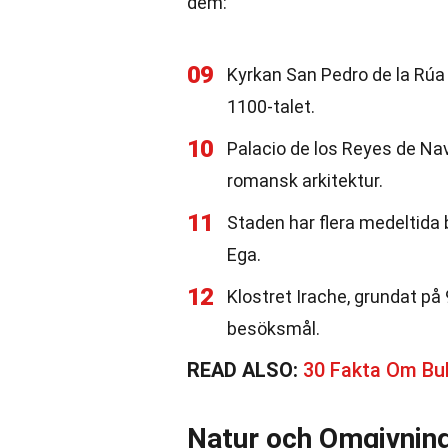
dem:
09
Kyrkan San Pedro de la Rúa
1100-talet.
10
Palacio de los Reyes de Na
romansk arkitektur.
11
Staden har flera medeltida b
Ega.
12
Klostret Irache, grundat på 
besöksmål.
READ ALSO:
30 Fakta Om Bu
Natur och Omgivnin