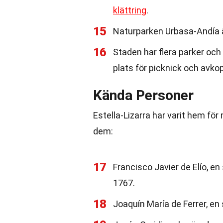
klättring
.
15
Naturparken Urbasa-Andía ä
16
Staden har flera parker och
plats för picknick och avkop
Kända Personer
Estella-Lizarra har varit hem fö
dem:
17
Francisco Javier de Elío, en
1767.
18
Joaquín María de Ferrer, en