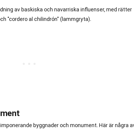
dning av baskiska och navarriska influenser, med rätter
ch "cordero al chilindrón" (lammgryta).
ument
ga imponerande byggnader och monument. Här är några a