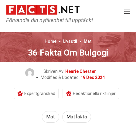
Förvandla din nyfikenhet till upptäckt
Home
Livsstil
Mat
36 Fakta Om Bulgogi
Skriven Av:
Henrie Chester
Modified & Updated:
19 Dec 2024
Expertgranskad
Redaktionella riktlinjer
Mat
Mätfakta