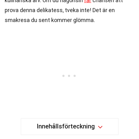
kulinariska arv. Om du någonsin
får
chansen att
prova denna delikatess, tveka inte! Det är en
smakresa du sent kommer glömma.
Innehållsförteckning