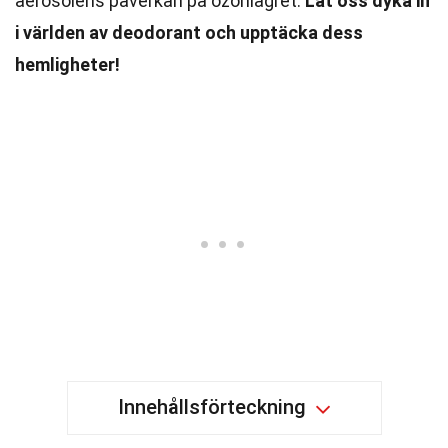
aerosolens påverkan på ozonlagret.
Låt oss dyka in
i världen av deodorant och upptäcka dess
hemligheter!
Innehållsförteckning