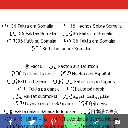
🇩🇰 36 Fakta om Somalia
🇪🇸 36 Hechos Sobre Somalia
🇫🇮 36 Faktaa Somalia
🇫🇷 36 Faits sur Somalie
🇮🇹 36 Fatti su Somalia
🇳🇴 36 Fakta om Somalia
🇵🇹 36 Fatos sobre Somália
🌍 Facts
🇩🇪 Fakten auf Deutsch
🇫🇷 Faits en français
🇪🇸 Hechos en Español
🇮🇹 Fatti in Italiano
🇧🇷 🇵🇹 Fatos em português
🇩🇰 Fakta på dansk
🇳🇴 Fakta på norsk
🇫🇮 Faktat suomeksi
🇸🇦 حقائق باللغة العربية
🇬🇷 Γεγονότα στα ελληνικά
🇮🇳 हिंदी में तथ्य
🇮🇩 Fakta dalam Bahasa Indonesia
🇯🇵 日本語の事実
🇰🇷 한국어로 된 사실
🇲🇾 Fakta dalam Bahasa Melayu
🇳🇱 Feiten in het Nederlands
🇵🇱 Fakty po polsku