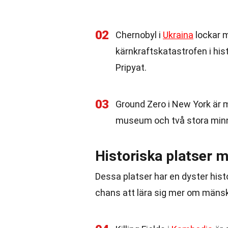
02
Chernobyl i
Ukraina
lockar m
kärnkraftskatastrofen i his
Pripyat.
03
Ground Zero i New York är 
museum och två stora minn
Historiska platser 
Dessa platser har en dyster hist
chans att lära sig mer om mänsk