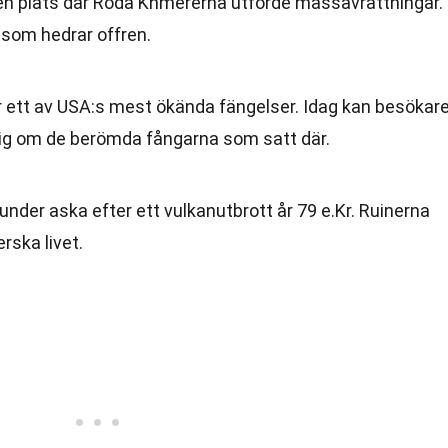
en plats där Röda Khmererna utförde massavrättningar.
 som hedrar offren.
r ett av USA:s mest ökända fängelser. Idag kan besökar
 sig om de berömda fångarna som satt där.
under aska efter ett vulkanutbrott år 79 e.Kr. Ruinerna
erska livet.