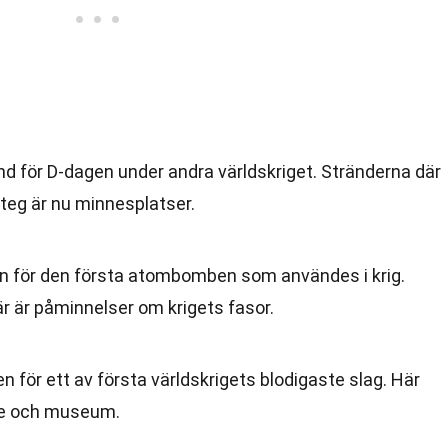
nd för D-dagen under andra världskriget. Stränderna där
steg är nu minnesplatser.
en för den första atombomben som användes i krig.
 är påminnelser om krigets fasor.
en för ett av första världskrigets blodigaste slag. Här
ke och museum.