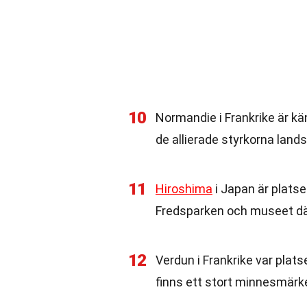
10
Normandie i Frankrike är kä
de allierade styrkorna land
11
Hiroshima
i Japan är plats
Fredsparken och museet där
12
Verdun i Frankrike var plats
finns ett stort minnesmär