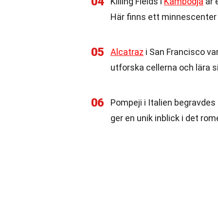
04
Killing Fields i
Kambodja
är 
Här finns ett minnescenter
05
Alcatraz
i San Francisco va
utforska cellerna och lära
06
Pompeji i Italien begravdes 
ger en unik inblick i det rom