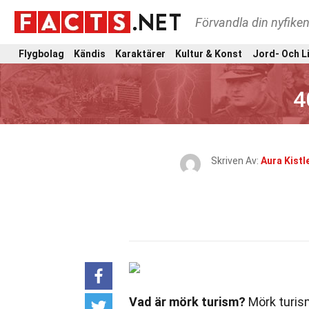
Förvandla din nyfiken
Flygbolag
Kändis
Karaktärer
Kultur & Konst
Jord- Och L
4
Skriven Av:
Aura Kistl
Vad är mörk turism?
Mörk turism