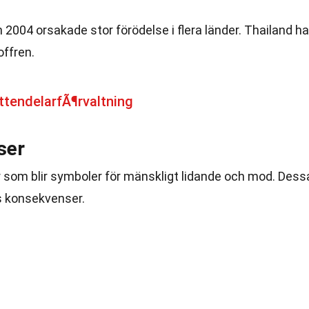
2004 orsakade stor förödelse i flera länder. Thailand ha
ffren.
tendelarfÃ¶rvaltning
ser
er som blir symboler för mänskligt lidande och mod. Dess
s konsekvenser.