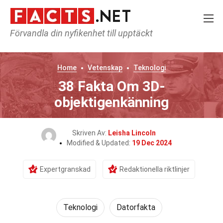
Förvandla din nyfikenhet till upptäckt
Home
Vetenskap
Teknologi
38 Fakta Om 3D-
objektigenkänning
Skriven Av:
Leisha Lincoln
Modified & Updated:
19 Dec 2024
Expertgranskad
Redaktionella riktlinjer
Teknologi
Datorfakta